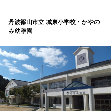
メ
サ
イ
ブ
ン
コ
コ
ン
丹波篠山市立 城東小学校・かやの
ン
テ
み幼稚園
テ
ン
ン
ツ
ツ
へ
へ
移
移
動
動