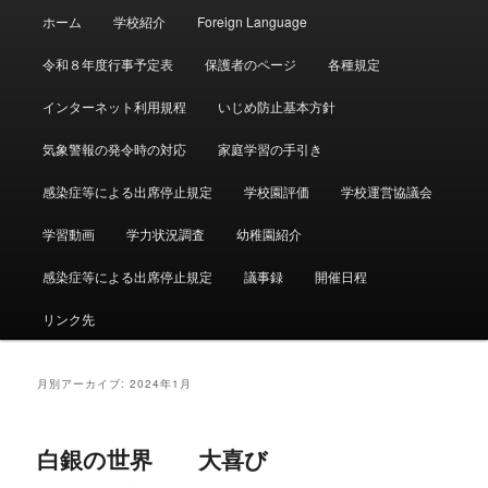
メ
ホーム
学校紹介
Foreign Language
イ
ン
令和８年度行事予定表
保護者のページ
各種規定
メ
ニ
インターネット利用規程
いじめ防止基本方針
ュ
ー
気象警報の発令時の対応
家庭学習の手引き
感染症等による出席停止規定
学校園評価
学校運営協議会
学習動画
学力状況調査
幼稚園紹介
感染症等による出席停止規定
議事録
開催日程
リンク先
月別アーカイブ:
2024年1月
白銀の世界 大喜び