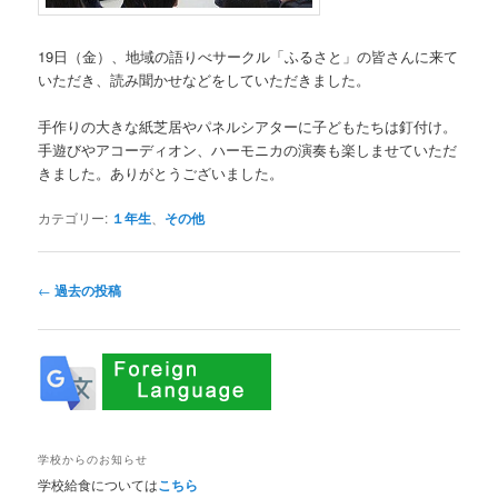
19日（金）、地域の語りべサークル「ふるさと」の皆さんに来て
いただき、読み聞かせなどをしていただきました。
手作りの大きな紙芝居やパネルシアターに子どもたちは釘付け。
手遊びやアコーディオン、ハーモニカの演奏も楽しませていただ
きました。ありがとうございました。
カテゴリー:
１年生
、
その他
投
←
過去の投稿
稿
ナ
ビ
ゲ
ー
シ
ョ
学校からのお知らせ
ン
学校給食については
こちら