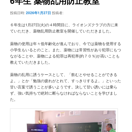
6年生 薬物乱用防止教室
ー
シ
投稿日時:
2026年1月27日
投稿者:
ョ
ン
６年生は1月27日(火)の４時間目に、ライオンズクラブの方に来
ていただき、薬物乱用防止教室を開催していただきました。
薬物の使用は年々低年齢化が進んでおり、今では薬物を使用する
小学生もいるとのこと。また、薬物には常習性があり犯罪にもつ
ながることや、薬物による犯罪は再犯率(約７０％)が高いことも
教えていただきました。
薬物の乱用に誘うケースとして、「飲むとやせることができる
よ。」とか「勉強の疲れがとれて、すっきりするよ。」といった
甘い言葉で誘うことが多いようです。決して甘い誘いには乗ら
ず、強い気持ちで絶対に断らなければならないことを学びまし
た。