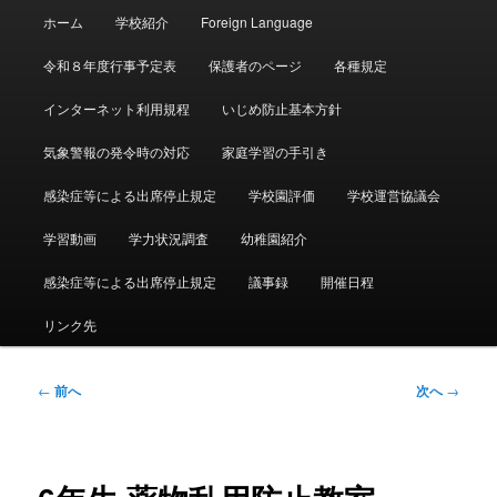
メ
ホーム
学校紹介
Foreign Language
イ
ン
令和８年度行事予定表
保護者のページ
各種規定
メ
ニ
インターネット利用規程
いじめ防止基本方針
ュ
ー
気象警報の発令時の対応
家庭学習の手引き
感染症等による出席停止規定
学校園評価
学校運営協議会
学習動画
学力状況調査
幼稚園紹介
感染症等による出席停止規定
議事録
開催日程
リンク先
投
←
前へ
次へ
→
稿
ナ
ビ
ゲ