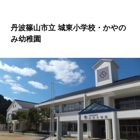
メ
イ
ン
コ
丹波篠山市立 城東小学校・かやの
ン
み幼稚園
テ
ン
ツ
へ
移
動