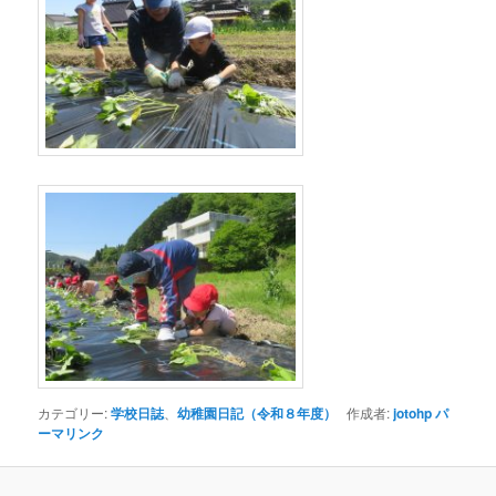
カテゴリー:
学校日誌
、
幼稚園日記（令和８年度）
作成者:
jotohp
パ
ーマリンク