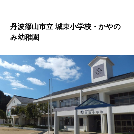
メ
イ
ン
コ
丹波篠山市立 城東小学校・かやの
ン
み幼稚園
テ
ン
ツ
へ
移
動