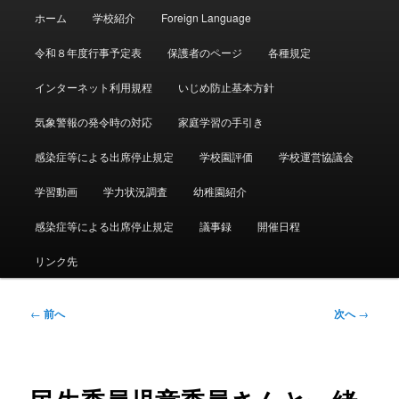
メ
ホーム
学校紹介
Foreign Language
イ
ン
令和８年度行事予定表
保護者のページ
各種規定
メ
ニ
インターネット利用規程
いじめ防止基本方針
ュ
ー
気象警報の発令時の対応
家庭学習の手引き
感染症等による出席停止規定
学校園評価
学校運営協議会
学習動画
学力状況調査
幼稚園紹介
感染症等による出席停止規定
議事録
開催日程
リンク先
投
←
前へ
次へ
→
稿
ナ
ビ
ゲ