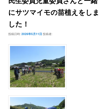
民生委員児童委員さんと一緒
ー
シ
にサツマイモの苗植えをしま
ョ
ン
した！
投稿日時:
2026年5月11日
投稿者: