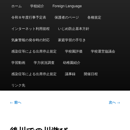
メ
ホーム
学校紹介
Foreign Language
イ
ン
令和８年度行事予定表
保護者のページ
各種規定
メ
ニ
インターネット利用規程
いじめ防止基本方針
ュ
ー
気象警報の発令時の対応
家庭学習の手引き
感染症等による出席停止規定
学校園評価
学校運営協議会
学習動画
学力状況調査
幼稚園紹介
感染症等による出席停止規定
議事録
開催日程
リンク先
投
←
前へ
次へ
→
稿
ナ
ビ
ゲ