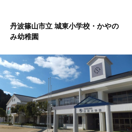
メ
イ
ン
コ
丹波篠山市立 城東小学校・かやの
ン
み幼稚園
テ
ン
ツ
へ
移
動