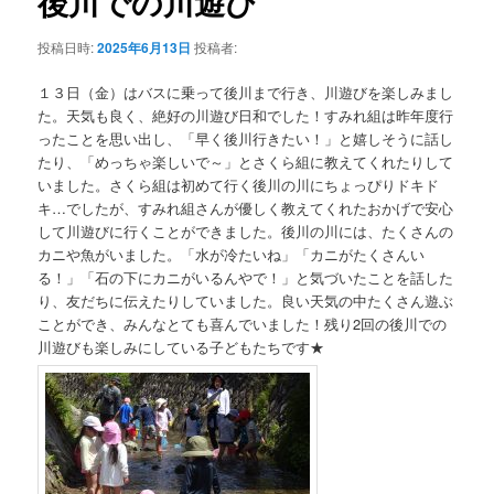
後川での川遊び
ー
シ
投稿日時:
2025年6月13日
投稿者:
ョ
ン
１３日（金）はバスに乗って後川まで行き、川遊びを楽しみまし
た。天気も良く、絶好の川遊び日和でした！すみれ組は昨年度行
ったことを思い出し、「早く後川行きたい！」と嬉しそうに話し
たり、「めっちゃ楽しいで～」とさくら組に教えてくれたりして
いました。さくら組は初めて行く後川の川にちょっぴりドキド
キ…でしたが、すみれ組さんが優しく教えてくれたおかげで安心
して川遊びに行くことができました。後川の川には、たくさんの
カニや魚がいました。「水が冷たいね」「カニがたくさんい
る！」「石の下にカニがいるんやで！」と気づいたことを話した
り、友だちに伝えたりしていました。良い天気の中たくさん遊ぶ
ことができ、みんなとても喜んでいました！残り2回の後川での
川遊びも楽しみにしている子どもたちです★