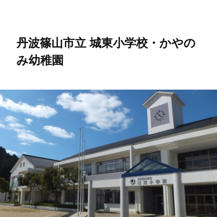
メ
イ
ン
コ
丹波篠山市立 城東小学校・かやの
ン
み幼稚園
テ
ン
ツ
へ
移
動