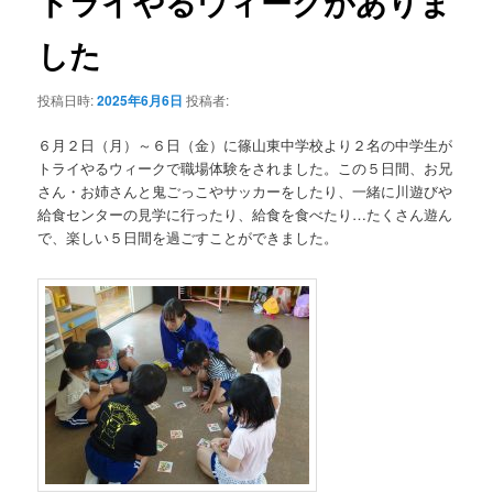
トライやるウィークがありま
ー
シ
した
ョ
ン
投稿日時:
2025年6月6日
投稿者:
６月２日（月）～６日（金）に篠山東中学校より２名の中学生が
トライやるウィークで職場体験をされました。この５日間、お兄
さん・お姉さんと鬼ごっこやサッカーをしたり、一緒に川遊びや
給食センターの見学に行ったり、給食を食べたり…たくさん遊ん
で、楽しい５日間を過ごすことができました。