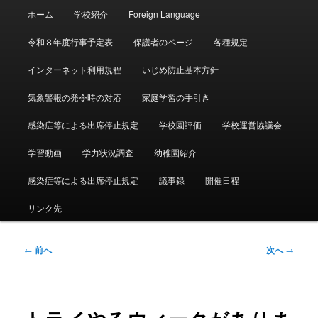
メ
ホーム
学校紹介
Foreign Language
イ
ン
令和８年度行事予定表
保護者のページ
各種規定
メ
ニ
インターネット利用規程
いじめ防止基本方針
ュ
ー
気象警報の発令時の対応
家庭学習の手引き
感染症等による出席停止規定
学校園評価
学校運営協議会
学習動画
学力状況調査
幼稚園紹介
感染症等による出席停止規定
議事録
開催日程
リンク先
投
←
前へ
次へ
→
稿
ナ
ビ
ゲ