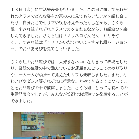
１３日（金）に生活発表会を行いました。この日に向けてそれぞ
れのクラスでどんな姿をお家の人に見てもらいたいかを話し合っ
たり、自分たちでセリフや役を考え合ったりしながら、さくら
組・すみれ組それぞれクラスで力を合わせながら、お話遊びを楽
しんできました。さくら組は『ノラネコぐんだん ピザをや
く』、すみれ組は『１００かいだてのいえ～すみれ組バージョン
～』のお話あそびを見てもらいました。
さくら組のお話遊びでは、大好きなネコになりきって表現をした
り、普段の生活の中で遊んでいるお店屋さんごっこでのやり取り
や、一人一人が頑張って覚えたセリフも発表しました。また、な
わとびやダンス等それぞれに得意なことやできるようになってこ
とをお話遊びの中で披露しました。さくら組にとっては初めての
生活発表会でしたが、みんなが笑顔でお話遊びを発表することが
できました。