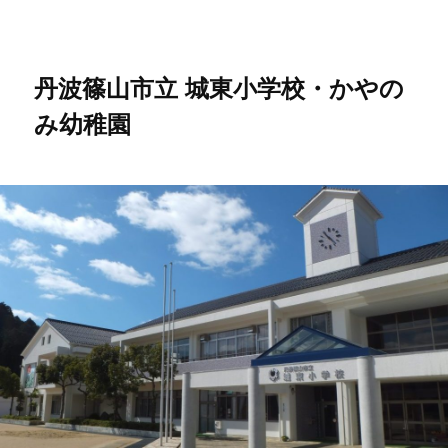
メ
サ
イ
ブ
ン
コ
コ
ン
丹波篠山市立 城東小学校・かやの
ン
テ
み幼稚園
テ
ン
ン
ツ
ツ
へ
へ
移
移
動
動