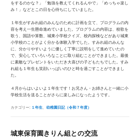
をするのかな？」「勉強を教えてくれるんやで」「めっちゃ楽し
み！」などとこの日を心待ちにしていました。
１年生がすみれ組のみんなのために計画を立て、プログラムの内
容を考え一生懸命進めていました。プログラムの内容は、校歌を
歌う、国語や算数、城東小学校クイズ、校内探検などがあり城東
小学校のことがよく分かる体験入学でした。すみれ組のみんな
に、分かりやすいように優しく丁寧に説明をして進めていたの
で、安心していろいろなことに取り組むことができました。最後
に素敵なプレゼントをいただき大喜びの子どもたちでした。すみ
れ組も１年生も笑顔いっぱいのひと時を過ごすことができまし
た。
４月からはいよいよ１年生です！お兄さん・お姉さんと一緒に小
学校生活を送ることがさらに楽しみになったようです。
カテゴリー:
１年生
、
幼稚園日記（令和７年度）
城東保育園きりん組との交流