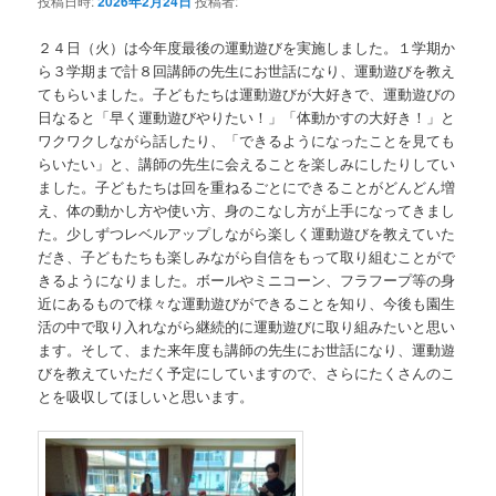
投稿日時:
2026年2月24日
投稿者:
２４日（火）は今年度最後の運動遊びを実施しました。１学期か
ら３学期まで計８回講師の先生にお世話になり、運動遊びを教え
てもらいました。子どもたちは運動遊びが大好きで、運動遊びの
日なると「早く運動遊びやりたい！」「体動かすの大好き！」と
ワクワクしながら話したり、「できるようになったことを見ても
らいたい」と、講師の先生に会えることを楽しみにしたりしてい
ました。子どもたちは回を重ねるごとにできることがどんどん増
え、体の動かし方や使い方、身のこなし方が上手になってきまし
た。少しずつレベルアップしながら楽しく運動遊びを教えていた
だき、子どもたちも楽しみながら自信をもって取り組むことがで
きるようになりました。ボールやミニコーン、フラフープ等の身
近にあるもので様々な運動遊びができることを知り、今後も園生
活の中で取り入れながら継続的に運動遊びに取り組みたいと思い
ます。そして、また来年度も講師の先生にお世話になり、運動遊
びを教えていただく予定にしていますので、さらにたくさんのこ
とを吸収してほしいと思います。