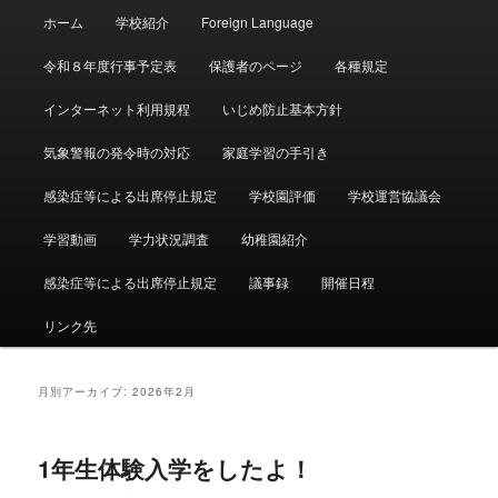
メ
ホーム
学校紹介
Foreign Language
イ
ン
令和８年度行事予定表
保護者のページ
各種規定
メ
ニ
インターネット利用規程
いじめ防止基本方針
ュ
ー
気象警報の発令時の対応
家庭学習の手引き
感染症等による出席停止規定
学校園評価
学校運営協議会
学習動画
学力状況調査
幼稚園紹介
感染症等による出席停止規定
議事録
開催日程
リンク先
月別アーカイブ:
2026年2月
1年生体験入学をしたよ！